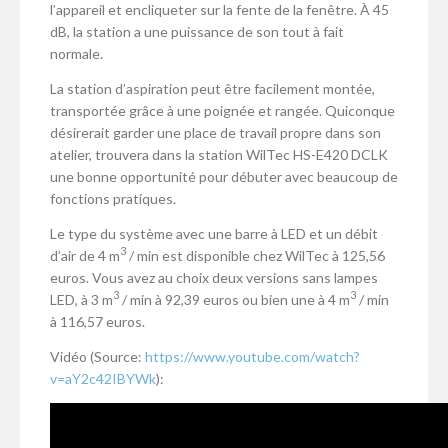
l’appareil et encliqueter sur la fente de la fenêtre. À 45
dB, la station a une puissance de son tout à fait
normale.
La station d’aspiration peut être facilement montée,
transportée grâce à une poignée et rangée. Quiconque
désirerait garder une place de travail propre dans son
atelier, trouvera dans la station WilTec HS-E420 DCLK
une bonne opportunité pour débuter avec beaucoup de
fonctions pratiques.
Le type du système avec une barre à LED et un débit
3
d’air de 4 m
/ min est disponible chez WilTec à 125,56
euros. Vous avez au choix deux versions sans lampes
3
3
LED, à 3 m
/ min à 92,39 euros ou bien une à 4 m
/ min
à 116,57 euros.
Vidéo
(Source
:
https://www.youtube.com/watch?
v=aY2c42IBYWk
):