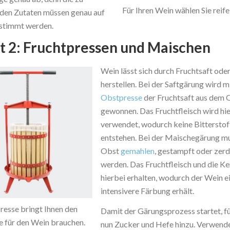
Für Ihren Wein wählen Sie reife
en Zutaten müssen genau auf
stimmt werden.
tt 2: Fruchtpressen und Maischen
Wein lässt sich durch Fruchtsaft ode
herstellen. Bei der Saftgärung wird mi
Obstpresse
der Fruchtsaft aus dem 
gewonnen. Das Fruchtfleisch wird hie
verwendet, wodurch keine Bitterstof
entstehen. Bei der Maischegärung m
Obst
gemahlen
, gestampft oder zer
werden. Das Fruchtfleisch und die Ke
hierbei erhalten, wodurch der Wein e
intensivere Färbung erhält.
resse bringt Ihnen den
Damit der Gärungsprozess startet, f
ie für den Wein brauchen.
nun Zucker und Hefe hinzu. Verwende