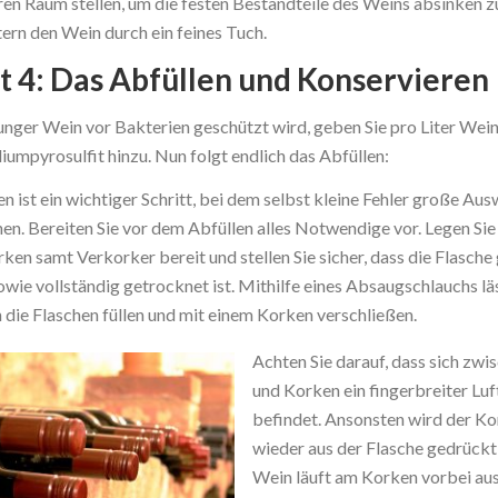
en Raum stellen, um die festen Bestandteile des Weins absinken zu
ltern den Wein durch ein feines Tuch.
tt 4: Das Abfüllen und Konservieren
unger Wein vor Bakterien geschützt wird, geben Sie pro Liter Wein
umpyrosulfit hinzu. Nun folgt endlich das Abfüllen:
n ist ein wichtiger Schritt, bei dem selbst kleine Fehler große Au
en. Bereiten Sie vor dem Abfüllen alles Notwendige vor. Legen Sie
rken samt Verkorker bereit und stellen Sie sicher, dass die Flasche
owie vollständig getrocknet ist. Mithilfe eines Absaugschlauchs läs
 die Flaschen füllen und mit einem Korken verschließen.
Achten Sie darauf, dass sich zw
und Korken ein fingerbreiter Lu
befindet. Ansonsten wird der K
wieder aus der Flasche gedrückt
Wein läuft am Korken vorbei au