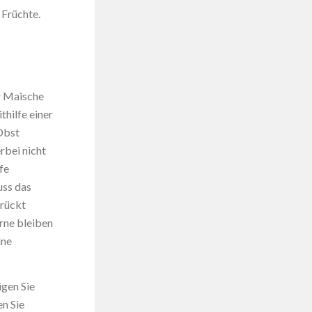
 Früchte.
r Maische
thilfe einer
Obst
rbei nicht
fe
uss das
drückt
rne bleiben
ine
ügen Sie
n Sie