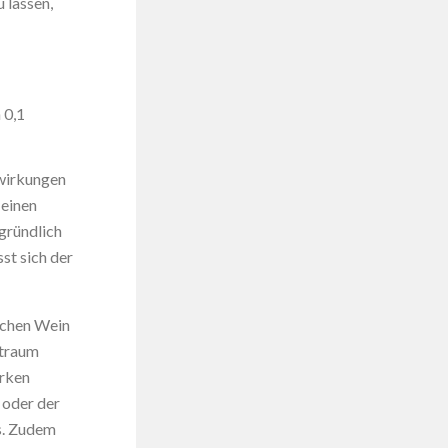
 lassen,
 0,1
swirkungen
 einen
 gründlich
st sich der
ischen Wein
ftraum
orken
 oder der
s. Zudem