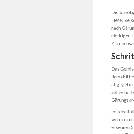
Die benöti
Hefe. Sie 
nach Gärun
niedrigen 
Zitronensä
Schri
Das Gemisch
dem dritten
abgegeben,
sollte zu B
Gärungspro
Im Idealfa
werden und
erkennen Si