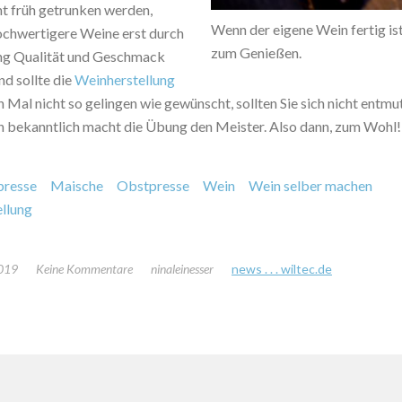
ht früh getrunken werden,
Wenn der eigene Wein fertig ist,
chwertigere Weine erst durch
zum Genießen.
ng Qualität und Geschmack
nd sollte die
Weinherstellung
 Mal nicht so gelingen wie gewünscht, sollten Sie sich nicht entmu
nn bekanntlich macht die Übung den Meister. Also dann, zum Wohl!
presse
Maische
Obstpresse
Wein
Wein selber machen
llung
2019
Keine Kommentare
ninaleinesser
news . . . wiltec.de