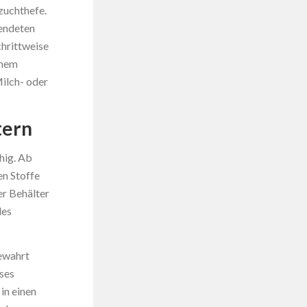
zuchthefe.
endeten
chrittweise
inem
ilch- oder
tern
hig. Ab
en Stoffe
r Behälter
des
bewahrt
ses
in einen