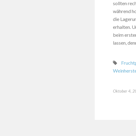
sollten rec
während ho
die Lageru
erhalten. U
beim ersten
lassen, de
Frucht
Weinherste
Oktober 4, 