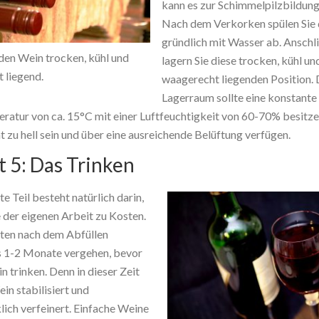
kann es zur Schimmelpilzbildu
Nach dem Verkorken spülen Sie 
gründlich mit Wasser ab. Ansch
 den Wein trocken, kühl und
lagern Sie diese trocken, kühl und
 liegend.
waagerecht liegenden Position. 
Lagerraum sollte eine konstante
atur von ca. 15°C mit einer Luftfeuchtigkeit von 60-70% besitzen
 zu hell sein und über eine ausreichende Belüftung verfügen.
t 5: Das Trinken
e Teil besteht natürlich darin,
 der eigenen Arbeit zu Kosten.
lten nach dem Abfüllen
 1-2 Monate vergehen, bevor
n trinken. Denn in dieser Zeit
in stabilisiert und
ich verfeinert. Einfache Weine