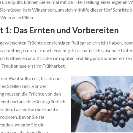
überquillt, können Sie es mal mit der Herstellung eines eigenen W
Sie müssen kein Winzer sein, um sich mithilfe dieser fünf Schritte
Wein zu erfüllen.
tt 1: Das Ernten und Vorbereiten
gewünschten Früchte den richtigen Reifegrad erreicht haben, könn
arbeitung ernten. Je nach Frucht gibt es natürlich saisonale Unter
ch Erdbeeren und Kirschen im späten Frühling und Sommer ernten 
 Traubenlese erst im Frühherbst.
rer Wahl sollte reif, frisch und
len Stellen sein. Vor der
ng müssen die Früchte von den
rennt und anschließend gründlich
erden. Lassen Sie die Früchte
rocknen, bevor Sie sie
enden. Wiegen Sie die
e genau ab, denn die zu