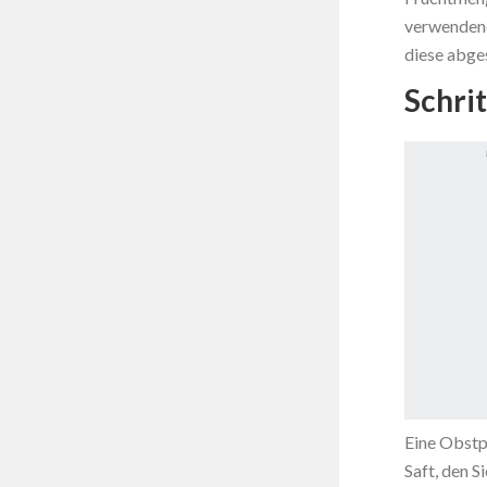
verwendend
diese abge
Schri
Eine Obstp
Saft, den S