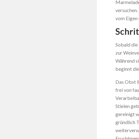
Marmelade 
versuchen. 
vom Eigen-
Schri
Sobald die 
zur Weinver
Während si
beginnt die
Das Obst Ih
frei von fau
Verarbeitu
Stielen get
gereinigt w
gründlich T
weiterverw
Fruchtmeng