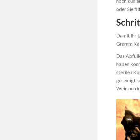
noch kühler
oder Sie fi
Schri
Damit Ihr j
Gramm Kali
Das Abfülle
haben könn
sterilen Ko
gereinigt s
Wein nun in