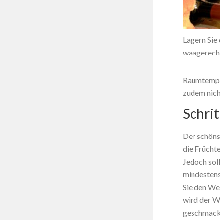
Lagern Sie
waagerecht
Raumtemper
zudem nicht
Schrit
Der schönst
die Früchte
Jedoch sol
mindestens
Sie den Wei
wird der We
geschmackl