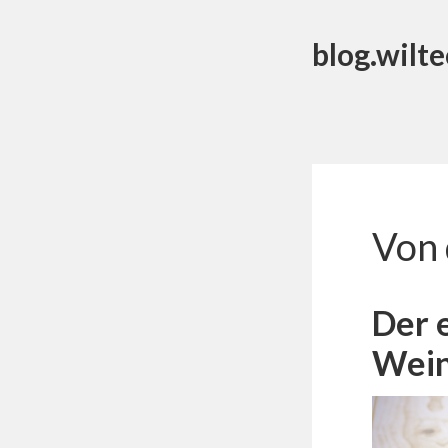
blog.wilte
Von 
Der 
Wein