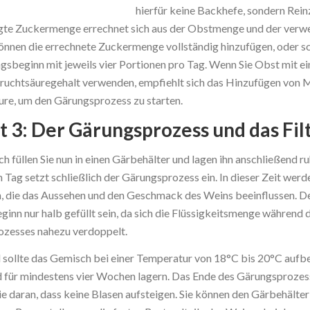
hierfür keine Backhefe, sondern Rein
gte Zuckermenge errechnet sich aus der Obstmenge und der verw
können die errechnete Zuckermenge vollständig hinzufügen, oder s
gsbeginn mit jeweils vier Portionen pro Tag. Wenn Sie Obst mit e
Fruchtsäuregehalt verwenden, empfiehlt sich das Hinzufügen von M
ure, um den Gärungsprozess zu starten.
tt 3: Der Gärungsprozess und das Fil
 füllen Sie nun in einen Gärbehälter und lagen ihn anschließend ru
 Tag setzt schließlich der Gärungsprozess ein. In dieser Zeit werd
 die das Aussehen und den Geschmack des Weins beeinflussen. De
eginn nur halb gefüllt sein, da sich die Flüssigkeitsmenge während 
zesses nahezu verdoppelt.
ll sollte das Gemisch bei einer Temperatur von 18°C bis 20°C auf
 für mindestens vier Wochen lagern. Das Ende des Gärungsprozes
e daran, dass keine Blasen aufsteigen. Sie können den Gärbehälter 