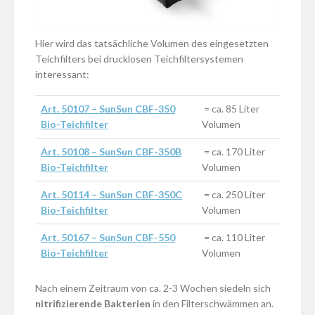
Hier wird das tatsächliche Volumen des eingesetzten
Teichfilters bei drucklosen Teichfiltersystemen
interessant:
Art. 50107 – SunSun CBF-350
= ca. 85 Liter
Bio-Teichfilter
Volumen
Art. 50108 – SunSun CBF-350B
= ca. 170 Liter
Bio-Teichfilter
Volumen
Art. 50114 – SunSun CBF-350C
= ca. 250 Liter
Bio-Teichfilter
Volumen
Art. 50167 – SunSun CBF-550
= ca. 110 Liter
Bio-Teichfilter
Volumen
Nach einem Zeitraum von ca. 2-3 Wochen siedeln sich
nitrifizierende Bakterien
in den Filterschwämmen an.