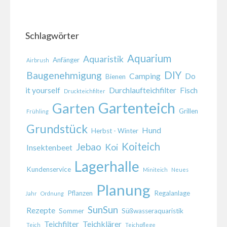
Schlagwörter
Aquarium
Aquaristik
Anfänger
Airbrush
DIY
Baugenehmigung
Camping
Do
Bienen
it yourself
Durchlaufteichfilter
Fisch
Druckteichfilter
Gartenteich
Garten
Grillen
Frühling
Grundstück
Hund
Herbst - Winter
Koiteich
Jebao
Koi
Insektenbeet
Lagerhalle
Kundenservice
Miniteich
Neues
Planung
Pflanzen
Regalanlage
Jahr
Ordnung
SunSun
Rezepte
Sommer
Süßwasseraquaristik
Teichfilter
Teichklärer
Teich
Teichpflege