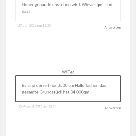
Firmengebäude enstehen wird. Wieviel qm² sind
das?
27. Juli 2016 um 16:33
Antworten
WilTec
Es sind derzeit nur 3500 qm Halleflächen das
gesamte Grundstück hat 34 000qm
22. August 2016 um 12:14
Antworten