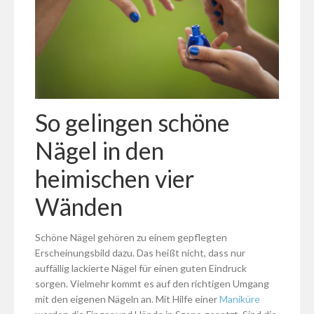
So gelingen schöne
Nägel in den
heimischen vier
Wänden
Schöne Nägel gehören zu einem gepflegten
Erscheinungsbild dazu. Das heißt nicht, dass nur
auffällig lackierte Nägel für einen guten Eindruck
sorgen. Vielmehr kommt es auf den richtigen Umgang
mit den eigenen Nägeln an. Mit Hilfe einer
Maniküre