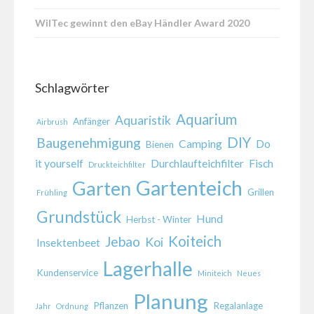
WilTec gewinnt den eBay Händler Award 2020
Schlagwörter
Aquarium
Aquaristik
Anfänger
Airbrush
DIY
Baugenehmigung
Camping
Do
Bienen
it yourself
Durchlaufteichfilter
Fisch
Druckteichfilter
Gartenteich
Garten
Grillen
Frühling
Grundstück
Hund
Herbst - Winter
Koiteich
Jebao
Koi
Insektenbeet
Lagerhalle
Kundenservice
Miniteich
Neues
Planung
Pflanzen
Regalanlage
Jahr
Ordnung