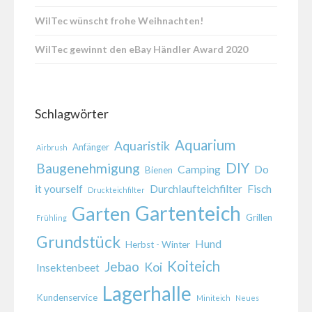
WilTec wünscht frohe Weihnachten!
WilTec gewinnt den eBay Händler Award 2020
Schlagwörter
Aquarium
Aquaristik
Anfänger
Airbrush
DIY
Baugenehmigung
Camping
Do
Bienen
it yourself
Durchlaufteichfilter
Fisch
Druckteichfilter
Gartenteich
Garten
Grillen
Frühling
Grundstück
Hund
Herbst - Winter
Koiteich
Jebao
Koi
Insektenbeet
Lagerhalle
Kundenservice
Miniteich
Neues